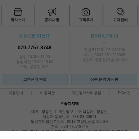
회사소개
공지사항
고객후기
고객센터
CS CENTER
BANK INFO
ㅡ
ㅡ
070-7757-8749
국민 517101-01-333796
카카오3333-25-1203936
평일 10:30~ 17:00
예금주: 장용현(우솔디지텍)
점심시간 12:00~13:00
주말, 공휴일 휴무
고객센터 연결
상품 문의 게시판
이용안내
이용약관
개인정보처리방침
PC버전
우솔디지텍
대표 : 장용현 ㅣ 개인정보 보호 책임자 : 장용현
사업자 등록번호 : 788-28-00671
통신판매업신고번호 : 2018 고양일산동 1056호
전화 : 070-7757-8749
주소 : 경기 고양시 덕양구 흥도로178번길 130 우솔디지텍/WS푸드마켓