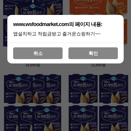
www.wsfoodmarket.com의 페이지 내용:
앱설치하고 적립금받고 즐거운쇼핑하기~~
취소
확인
동원 덴마크 요거밀 통오트
동원 덴마크 요거밀 통오트
플레인85gX20개
단호박85gX16개
18,900원
12,960원