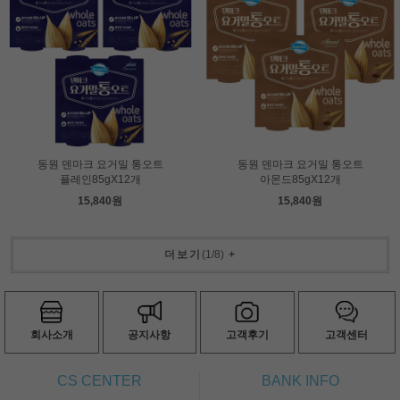
동원 덴마크 요거밀 통오트
동원 덴마크 요거밀 통오트
플레인85gX12개
아몬드85gX12개
15,840원
15,840원
더보기
(
1
/
8
)
+
회사소개
공지사항
고객후기
고객센터
CS CENTER
BANK INFO
ㅡ
ㅡ