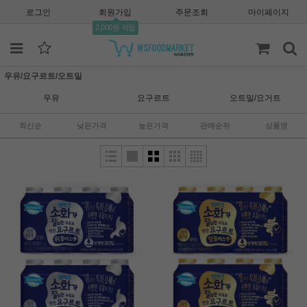
로그인
회원가입
주문조회
마이페이지
2,000원 적립
우유/요구르트/오트밀
우유
요구르트
오트밀/요거트
최신순
낮은가격
높은가격
판매순위
상품명