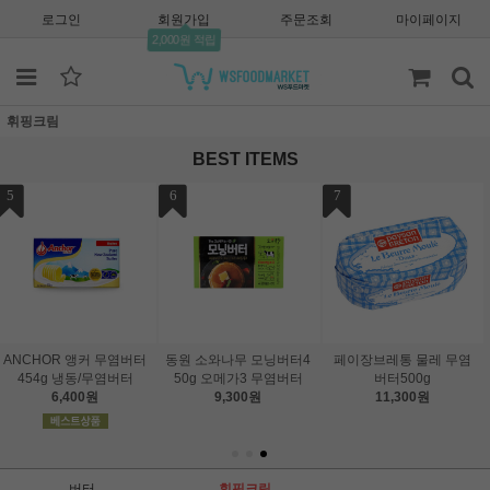
로그인
회원가입
주문조회
마이페이지
2,000원 적립
휘핑크림
BEST ITEMS
7
페이장브레통 물레 무염
버터500g
11,300원
버터
휘핑크림