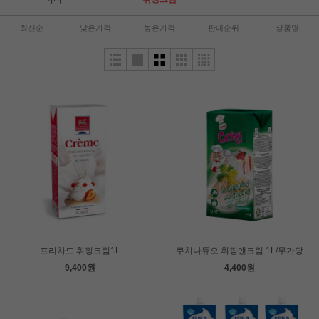
최신순
낮은가격
높은가격
판매순위
상품명
프리차드 휘핑크림1L
쿠치나듀오 휘핑앤크림 1L/무가당
9,400원
4,400원