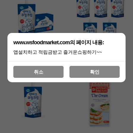
www.wsfoodmarket.com의 페이지 내용:
앱설치하고 적립금받고 즐거운쇼핑하기~~
동원 덴마크 쿠킹크림150gX10개
동원 덴마크 쿠킹크림150gX5개
29,000원
13,600원
취소
확인